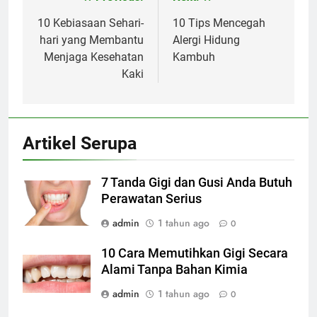
Navigasi
pos
10 Kebiasaan Sehari-
10 Tips Mencegah
hari yang Membantu
Alergi Hidung
Menjaga Kesehatan
Kambuh
Kaki
Artikel Serupa
7 Tanda Gigi dan Gusi Anda Butuh
Perawatan Serius
admin
1 tahun ago
0
10 Cara Memutihkan Gigi Secara
Alami Tanpa Bahan Kimia
admin
1 tahun ago
0