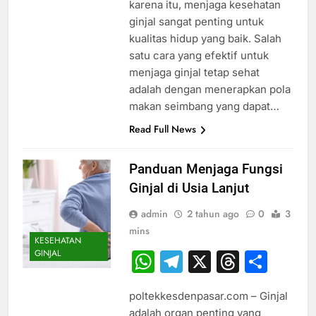
karena itu, menjaga kesehatan
ginjal sangat penting untuk
kualitas hidup yang baik. Salah
satu cara yang efektif untuk
menjaga ginjal tetap sehat
adalah dengan menerapkan pola
makan seimbang yang dapat…
Read Full News
Panduan Menjaga Fungsi
Ginjal di Usia Lanjut
admin
2 tahun ago
0
3
mins
KESEHATAN
GINJAL
WhatsApp
Telegram
X
Thread
Sha
poltekkesdenpasar.com – Ginjal
adalah organ penting yang