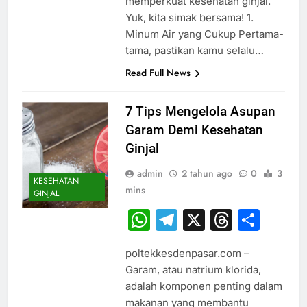
memperkuat kesehatan ginjal.
Yuk, kita simak bersama! 1.
Minum Air yang Cukup Pertama-
tama, pastikan kamu selalu…
Read Full News
7 Tips Mengelola Asupan
Garam Demi Kesehatan
Ginjal
admin
2 tahun ago
0
3
KESEHATAN
mins
GINJAL
WhatsApp
Telegram
X
Thread
Sha
poltekkesdenpasar.com –
Garam, atau natrium klorida,
adalah komponen penting dalam
makanan yang membantu