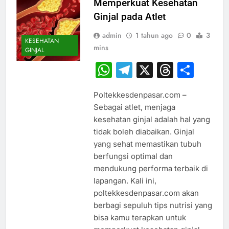
Memperkuat Kesehatan
Ginjal pada Atlet
admin
1 tahun ago
0
3
KESEHATAN
mins
GINJAL
WhatsApp
Telegram
X
Thread
Sha
Poltekkesdenpasar.com –
Sebagai atlet, menjaga
kesehatan ginjal adalah hal yang
tidak boleh diabaikan. Ginjal
yang sehat memastikan tubuh
berfungsi optimal dan
mendukung performa terbaik di
lapangan. Kali ini,
poltekkesdenpasar.com akan
berbagi sepuluh tips nutrisi yang
bisa kamu terapkan untuk