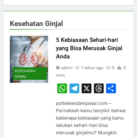
Kesehatan Ginjal
5 Kebiasaan Sehari-hari
yang Bisa Merusak Ginjal
Anda
admin
1 tahun ago
0
3
KESEHATAN
mins
GINJAL
WhatsApp
Telegram
X
Thread
Sha
poltekkesdenpasar.com –
Pernahkah kamu berpikir bahwa
beberapa kebiasaan yang kamu
lakukan sehari-hari bisa
merusak ginjalmu? Mungkin