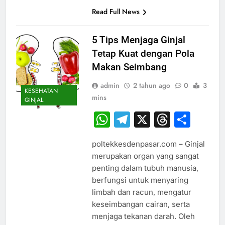
Read Full News
5 Tips Menjaga Ginjal
Tetap Kuat dengan Pola
Makan Seimbang
admin
2 tahun ago
0
3
KESEHATAN
mins
GINJAL
WhatsApp
Telegram
X
Thread
Sha
poltekkesdenpasar.com – Ginjal
merupakan organ yang sangat
penting dalam tubuh manusia,
berfungsi untuk menyaring
limbah dan racun, mengatur
keseimbangan cairan, serta
menjaga tekanan darah. Oleh