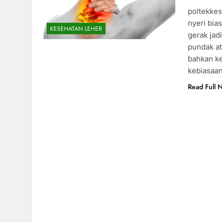
poltekkes
nyeri bias
KESEHATAN LEHER
gerak jad
pundak at
bahkan ke
kebiasaan
Read Full 