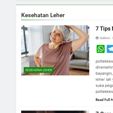
Kesehatan Leher
7 Tips
Admin
W
poltekkes
diremehin
KESEHATAN LEHER
bayangin,
leher lah
suka pega
poltekke
Read Full 