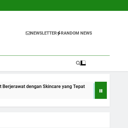
NEWSLETTER
RANDOM NEWS
engan Skincare yang Tepat
10 Cara Menghada
1 Tahun Ago