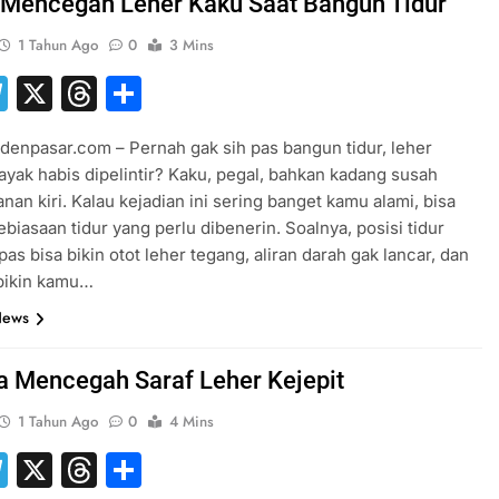
 Mencegah Leher Kaku Saat Bangun Tidur
1 Tahun Ago
0
3 Mins
hatsApp
Telegram
X
Threads
Share
denpasar.com – Pernah gak sih pas bangun tidur, leher
ayak habis dipelintir? Kaku, pegal, bahkan kadang susah
nan kiri. Kalau kejadian ini sering banget kamu alami, bisa
kebiasaan tidur yang perlu dibenerin. Soalnya, posisi tidur
pas bisa bikin otot leher tegang, aliran darah gak lancar, dan
 bikin kamu…
News
a Mencegah Saraf Leher Kejepit
1 Tahun Ago
0
4 Mins
hatsApp
Telegram
X
Threads
Share