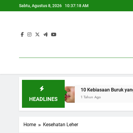
Skip
Sabtu, Agustus 8, 2026
10:37:19 AM
to
content
angan
10 Kebiasaan Buruk yang Bikin Bibir Ce
1 Tahun Ago
HEADLINES
Home
Kesehatan Leher