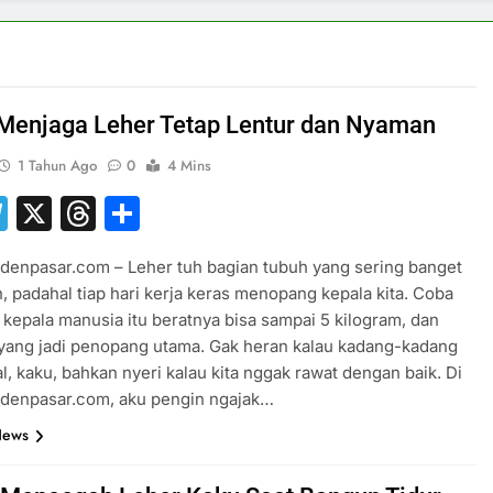
 Menjaga Leher Tetap Lentur dan Nyaman
1 Tahun Ago
0
4 Mins
hatsApp
Telegram
X
Threads
Share
denpasar.com – Leher tuh bagian tubuh yang sering banget
, padahal tiap hari kerja keras menopang kepala kita. Coba
 kepala manusia itu beratnya bisa sampai 5 kilogram, dan
 yang jadi penopang utama. Gak heran kalau kadang-kadang
l, kaku, bahkan nyeri kalau kita nggak rawat dengan baik. Di
sdenpasar.com, aku pengin ngajak…
News