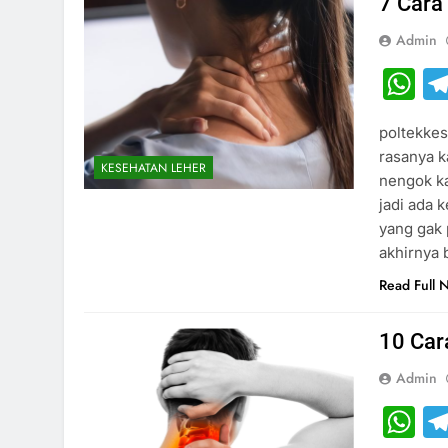
7 Cara
Admin
W
poltekkes
rasanya k
KESEHATAN LEHER
nengok ka
jadi ada 
yang gak 
akhirnya
Read Full 
10 Car
Admin
W