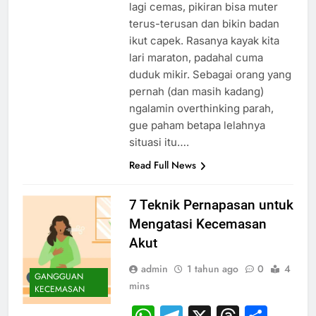
lagi cemas, pikiran bisa muter
terus-terusan dan bikin badan
ikut capek. Rasanya kayak kita
lari maraton, padahal cuma
duduk mikir. Sebagai orang yang
pernah (dan masih kadang)
ngalamin overthinking parah,
gue paham betapa lelahnya
situasi itu….
Read Full News
7 Teknik Pernapasan untuk
Mengatasi Kecemasan
Akut
admin
1 tahun ago
0
4
GANGGUAN
mins
KECEMASAN