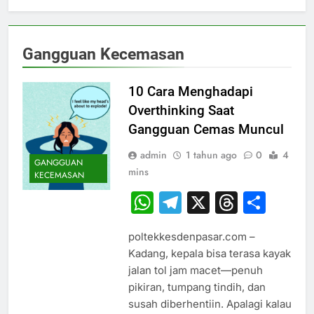
Gangguan Kecemasan
10 Cara Menghadapi
Overthinking Saat
Gangguan Cemas Muncul
admin
1 tahun ago
0
4
GANGGUAN
mins
KECEMASAN
WhatsApp
Telegram
X
Thread
Sha
poltekkesdenpasar.com –
Kadang, kepala bisa terasa kayak
jalan tol jam macet—penuh
pikiran, tumpang tindih, dan
susah diberhentiin. Apalagi kalau