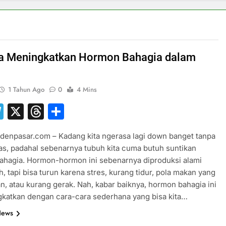
a Meningkatkan Hormon Bahagia dalam
1 Tahun Ago
0
4 Mins
hatsApp
Telegram
X
Threads
Share
denpasar.com – Kadang kita ngerasa lagi down banget tanpa
las, padahal sebenarnya tubuh kita cuma butuh suntikan
ahagia. Hormon-hormon ini sebenarnya diproduksi alami
h, tapi bisa turun karena stres, kurang tidur, pola makan yang
n, atau kurang gerak. Nah, kabar baiknya, hormon bahagia ini
ngkatkan dengan cara-cara sederhana yang bisa kita…
News