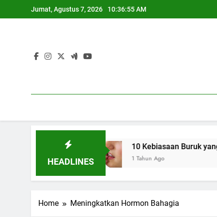
Skip
Jumat, Agustus 7, 2026
10:36:56 AM
to
content
asangan
10 Kebiasaan Buruk yang Bikin Bibir 
1 Tahun Ago
HEADLINES
Home
Meningkatkan Hormon Bahagia