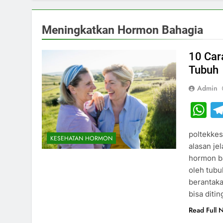
Meningkatkan Hormon Bahagia
10 Car
Tubuh
Admin
W
poltekkes
KESEHATAN HORMON
alasan je
hormon b
oleh tubu
berantaka
bisa diti
Read Full 