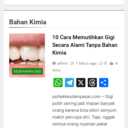
Bahan Kimia
10 Cara Memutihkan Gigi
Secara Alami Tanpa Bahan
Kimia
admin
1 tahun ago
0
4
mins
KESEHATAN GIGI
WhatsApp
Telegram
X
Thread
Sha
poltekkesdenpasar.com – Gigi
putih sering jadi impian banyak
orang karena bisa bikin senyum
makin percaya diri. Tapi, nggak
semua orang nyaman pakai