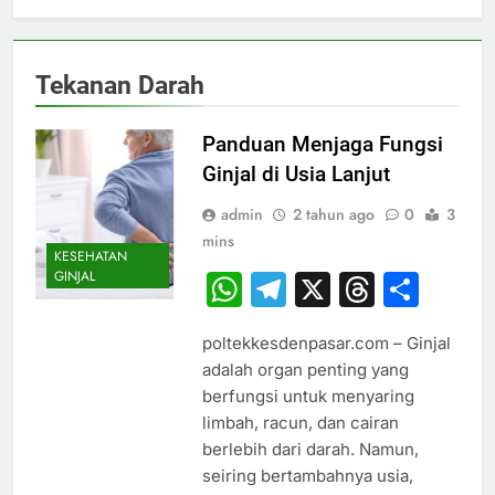
Tekanan Darah
Panduan Menjaga Fungsi
Ginjal di Usia Lanjut
admin
2 tahun ago
0
3
mins
KESEHATAN
GINJAL
WhatsApp
Telegram
X
Thread
Sha
poltekkesdenpasar.com – Ginjal
adalah organ penting yang
berfungsi untuk menyaring
limbah, racun, dan cairan
berlebih dari darah. Namun,
seiring bertambahnya usia,