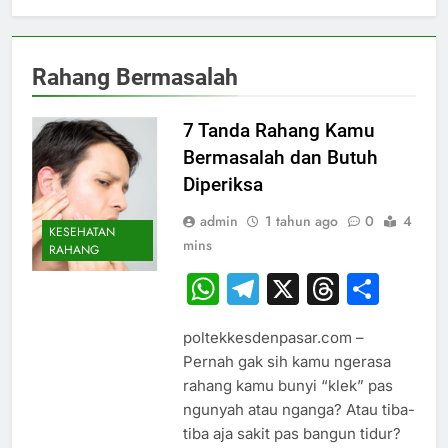
Rahang Bermasalah
7 Tanda Rahang Kamu
Bermasalah dan Butuh
Diperiksa
admin
1 tahun ago
0
4
KESEHATAN
mins
RAHANG
WhatsApp
Telegram
X
Thread
Sha
poltekkesdenpasar.com –
Pernah gak sih kamu ngerasa
rahang kamu bunyi “klek” pas
ngunyah atau nganga? Atau tiba-
tiba aja sakit pas bangun tidur?