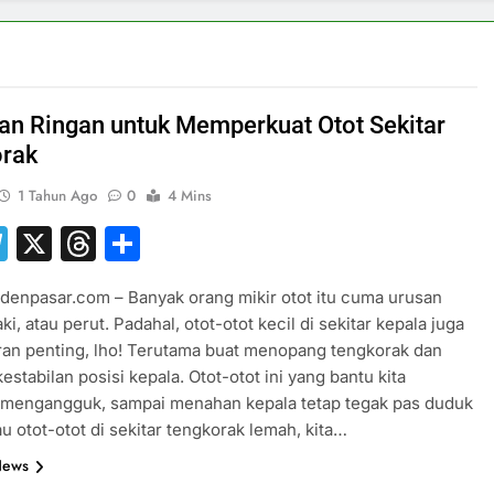
han Ringan untuk Memperkuat Otot Sekitar
rak
1 Tahun Ago
0
4 Mins
hatsApp
Telegram
X
Threads
Share
denpasar.com – Banyak orang mikir otot itu cuma urusan
ki, atau perut. Padahal, otot-otot kecil di sekitar kepala juga
an penting, lho! Terutama buat menopang tengkorak dan
estabilan posisi kepala. Otot-otot ini yang bantu kita
 mengangguk, sampai menahan kepala tetap tegak pas duduk
au otot-otot di sekitar tengkorak lemah, kita…
News