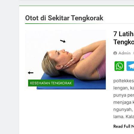
Otot di Sekitar Tengkorak
7 Lati
Tengko
Admin
W
poltekkes
KESEHATAN TENGKORAK
lengan, ka
punya per
menjaga k
ngunyah,
lama. Kal
Read Full 