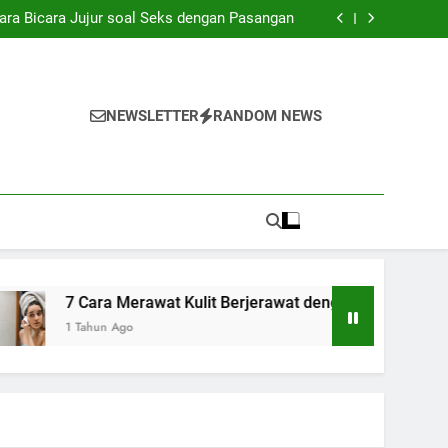
ara Bicara Jujur soal Seks dengan Pasangan
ebiasaan Buruk yang Bikin Bibir Cepat Rusak
Kulit Berjerawat dengan Skincare yang Tepat
 Overthinking Saat Gangguan Cemas Muncul
ara Bicara Jujur soal Seks dengan Pasangan
ebiasaan Buruk yang Bikin Bibir Cepat Rusak
Kulit Berjerawat dengan Skincare yang Tepat
NEWSLETTER
RANDOM NEWS
 Overthinking Saat Gangguan Cemas Muncul
ra Merawat Kulit Berjerawat dengan Skincare yang Tepat
un Ago