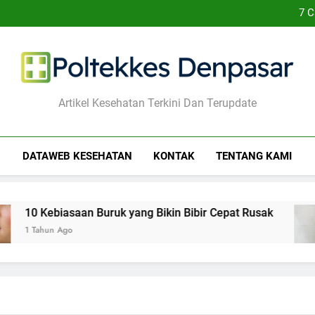
7 C
10 K
7 Cara Merawat 
10 Cara Menghadapi
7 C
10 K
7 Cara Merawat 
10 Cara Menghadapi
Poltekkes Denpasar
Artikel Kesehatan Terkini Dan Terupdate
DATAWEB KESEHATAN
KONTAK
TENTANG KAMI
saan Buruk yang Bikin Bibir Cepat Rusak
7 Ca
o
1 Tah