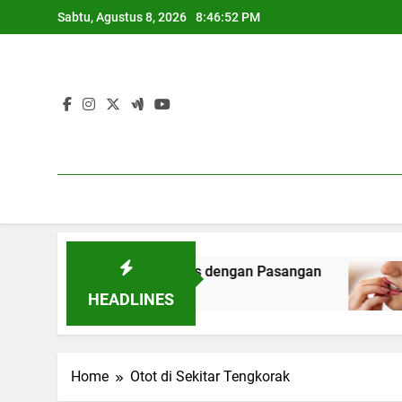
Skip
Sabtu, Agustus 8, 2026
8:46:53 PM
to
content
ra Jujur soal Seks dengan Pasangan
10 Kebia
1 Tahun Ag
HEADLINES
Home
Otot di Sekitar Tengkorak