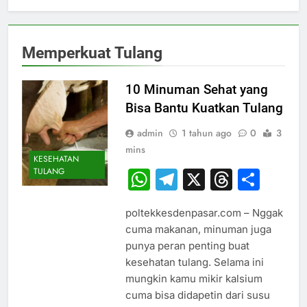
Memperkuat Tulang
10 Minuman Sehat yang
Bisa Bantu Kuatkan Tulang
admin
1 tahun ago
0
3
mins
KESEHATAN
TULANG
WhatsApp
Telegram
X
Thread
Sha
poltekkesdenpasar.com – Nggak
cuma makanan, minuman juga
punya peran penting buat
kesehatan tulang. Selama ini
mungkin kamu mikir kalsium
cuma bisa didapetin dari susu