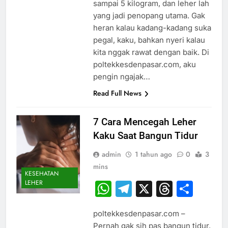
sampai 5 kilogram, dan leher lah
yang jadi penopang utama. Gak
heran kalau kadang-kadang suka
pegal, kaku, bahkan nyeri kalau
kita nggak rawat dengan baik. Di
poltekkesdenpasar.com, aku
pengin ngajak…
Read Full News
7 Cara Mencegah Leher
Kaku Saat Bangun Tidur
admin
1 tahun ago
0
3
mins
KESEHATAN
LEHER
WhatsApp
Telegram
X
Thread
Sha
poltekkesdenpasar.com –
Pernah gak sih pas bangun tidur,