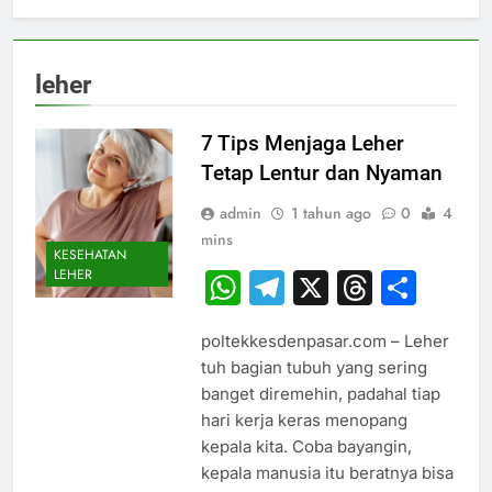
leher
7 Tips Menjaga Leher
Tetap Lentur dan Nyaman
admin
1 tahun ago
0
4
mins
KESEHATAN
LEHER
WhatsApp
Telegram
X
Thread
Sha
poltekkesdenpasar.com – Leher
tuh bagian tubuh yang sering
banget diremehin, padahal tiap
hari kerja keras menopang
kepala kita. Coba bayangin,
kepala manusia itu beratnya bisa