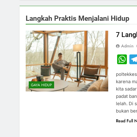
Langkah Praktis Menjalani Hidup
7 Lang
Admin
W
poltekkes
karena ma
GAYA HIDUP
kita sada
padat bang
lelah. Di
bukan ber
Read Full 