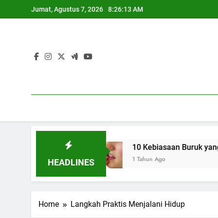
Skip
Jumat, Agustus 7, 2026
8:26:14 AM
to
content
asangan
10 Kebiasaan Buruk yang Bikin Bibir 
1 Tahun Ago
HEADLINES
Home
Langkah Praktis Menjalani Hidup