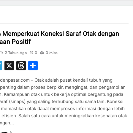
s Memperkuat Koneksi Saraf Otak dengan
aan Positif
2 Tahun Ago
0
3 Mins
hatsApp
Telegram
X
Threads
Share
denpasar.com – Otak adalah pusat kendali tubuh yang
penting dalam proses berpikir, mengingat, dan pengambilan
n. Kemampuan otak untuk bekerja optimal bergantung pada
araf (sinaps) yang saling terhubung satu sama lain. Koneksi
t memastikan otak dapat memproses informasi dengan lebih
 efisien. Salah satu cara untuk meningkatkan kesehatan otak
engan…
News