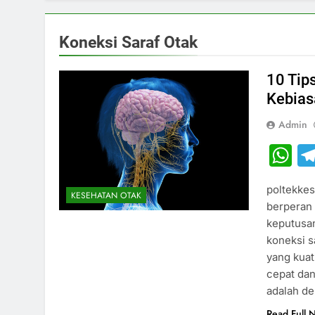
Koneksi Saraf Otak
10 Tip
Kebias
Admin
W
poltekkes
KESEHATAN OTAK
berperan 
keputusa
koneksi s
yang kua
cepat dan
adalah d
Read Full 