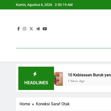
Skip
Kamis, Agustus 6, 2026
2:50:20 AM
to
content
asangan
10 Kebiasaan Buruk yang Bikin Bibir 
1 Tahun Ago
HEADLINES
Home
Koneksi Saraf Otak