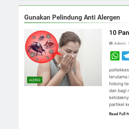
Gunakan Pelindung Anti Alergen
10 Pan
Admin
W
poltekke
terutama 
ALERGI
hidung te
dan bagi 
ketidakny
partikel 
Read Full 