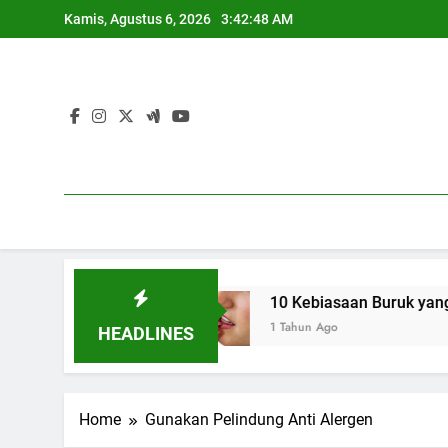
Skip
Kamis, Agustus 6, 2026
3:42:49 AM
to
content
n Pasangan
10 Kebiasaan Buruk yang Bikin Bib
1 Tahun Ago
HEADLINES
Home
Gunakan Pelindung Anti Alergen